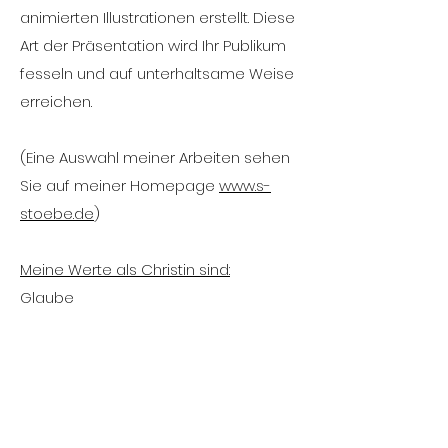
animierten Illustrationen erstellt. Diese
Art der Präsentation wird Ihr Publikum
fesseln und auf unterhaltsame Weise
erreichen.
(Eine Auswahl meiner Arbeiten sehen
Sie auf meiner Homepage
www.s-
stoebe.de
)
Meine Werte als Christin sind:
Glaube
Liebe
Hoffnung
Authentizität
Wertschätzender Umgang mit
Menschen